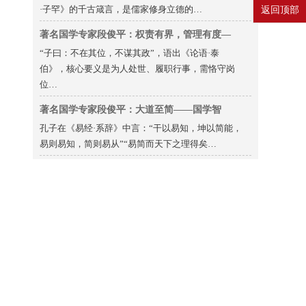
·子罕》的千古箴言，是儒家修身立德的…
返回顶部
著名国学专家段俊平：权责有界，管理有度—
“子曰：不在其位，不谋其政”，语出《论语·泰
伯》，核心要义是为人处世、履职行事，需恪守岗
位…
著名国学专家段俊平：大道至简——国学智
孔子在《易经·系辞》中言：“干以易知，坤以简能，
易则易知，简则易从”“易简而天下之理得矣…