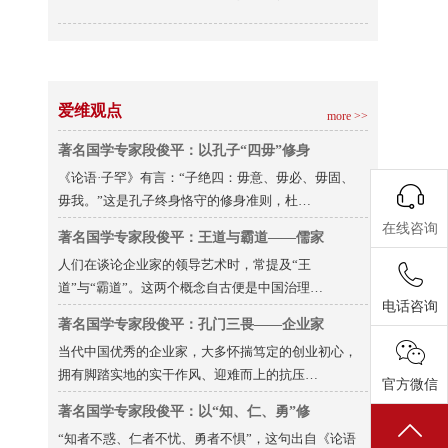
爱维观点
more >>
著名国学专家段俊平：以孔子“四毋”修身
《论语·子罕》有言：“子绝四：毋意、毋必、毋固、
毋我。”这是孔子终身恪守的修身准则，杜…
在线咨询
著名国学专家段俊平：王道与霸道——儒家
人们在谈论企业家的领导艺术时，常提及“王
道”与“霸道”。这两个概念自古便是中国治理…
电话咨询
著名国学专家段俊平：孔门三畏——企业家
当代中国优秀的企业家，大多怀揣笃定的创业初心，
拥有脚踏实地的实干作风、迎难而上的抗压…
官方微信
著名国学专家段俊平：以“知、仁、勇”修
“知者不惑、仁者不忧、勇者不惧”，这句出自《论语